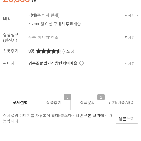
택배(
주문 시 결제
)
자세히
배송
45,000원 이상 구매시 무료배송
상품정보
우측 '자세히' 참조
자세히
(원산지)
상품후기
8
명
(
4.5
/5)
판매자
영농조합법인삼방벤처떡마을
자세히
8
2
상세설명
상품후기
상품문의
교환/반품/
배송
상세설명 이미지를 자유롭게 확대/축소하시려면
원본 보기
에서 가
원본 보기
능합니다.