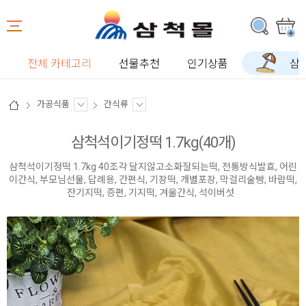
전체 카테고리
선물추천
인기상품
삼
가공식품
간식류
삼척석이기정떡 1.7kg(40개)
삼척석이기정떡 1.7kg 40조각 달지않고소화잘되는떡, 전통방식발효, 어린
이간식, 부모님선물, 답례용, 간편식, 기장떡, 개별포장, 막걸리술빵, 바람떡,
잔기지떡, 증편, 기지떡, 겨울간식, 석이버섯