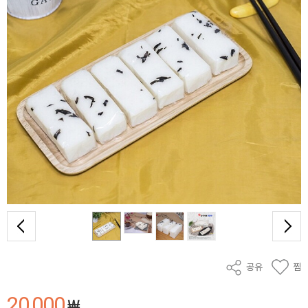
공유
찜
20,000
₩