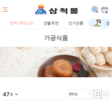
전체 카테고리
선물추천
인기상품
삼
가공식품
47
랭킹순
개