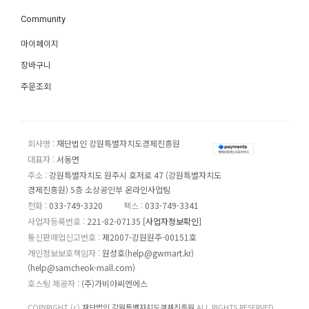
Community
마이페이지
장바구니
주문조회
회사명 :
재단법인 강원특별자치도경제진흥원
대표자 :
서동면
주소 :
강원특별자치도 원주시 호저로 47 (강원특별자치도
경제진흥원) 5층 소상공인부 온라인사업팀
전화 :
033-749-3320
팩스 :
033-749-3341
사업자등록번호 :
221-82-07135
[사업자정보확인]
통신판매업신고번호 :
제2007-강원원주-00151호
개인정보보호책임자 :
원성호(help@gwmart.kr)
(
help@samcheok-mall.com
)
호스팅 제공자 :
(주)가비아씨엔에스
COPYRIGHT (c)
재단법인 강원특별자치도경제진흥원
ALL RIGHTS RESERVED.