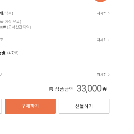
결제
/
착불
)
자세히
00₩ 이상 무료)
00₩
(도서산간지역)
참조
자세히
(
4.7
/5)
자세히
33,000
₩
총 상품금액
구매하기
선물하기