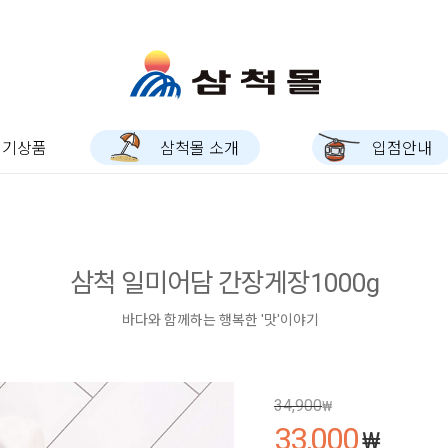
인기상품
삼척몰 소개
입점안내
삼척 일미어담 간장게장1000g
바다와 함께하는 행복한 '맛'이야기
34,900
₩
33,000
₩