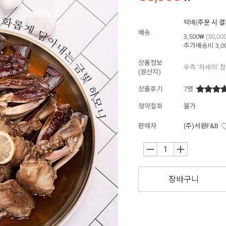
택배(
주문 시 
배송
3,500₩
(50,0
추가배송비
3,0
상품정보
우측 '자세히' 
(원산지)
상품후기
7
명
청약철회
불가
판매자
(주)서원F&B
-
+
장바구니