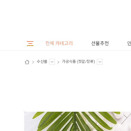
전체 카테고리
선물추천
수산물
가공식품 (젓갈/장류)